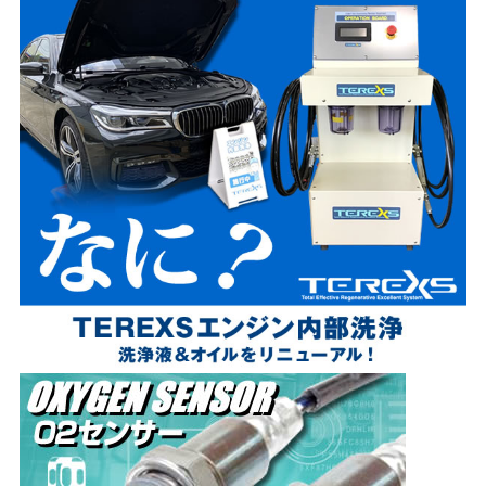
！
カ
！
ー
ビ
エ
ビ
ア
リ
コ
音
ン
は
の
ワ
風
イ
量
パ
が
ー
弱
だ
く
け
な
じ
る
ゃ
原
な
因
い
と
！
対
原
処
因
法
と
」
対
策
方
法
」