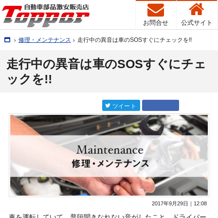
お問合せ
公式サイト
Home
修理・メンテナンス
走行中の異音は車のSOSすぐにチェックを!!
走行中の異音は車のSOSすぐにチェ
ックを!!
Google+
entry518
ツイート
2017年9月29日｜12:08
車を運転していて、普段聞きなれない音がしたこと、ドライバー