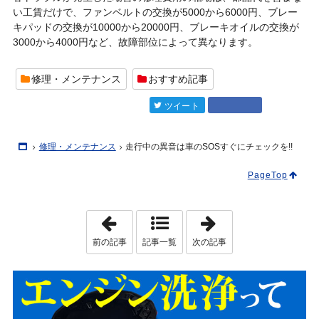
い工賃だけで、ファンベルトの交換が5000から6000円、ブレー
キパッドの交換が10000から20000円、ブレーキオイルの交換が
3000から4000円など、故障部位によって異なります。
修理・メンテナンス
おすすめ記事
Google+
entry518
ツイート
Home
修理・メンテナンス
走行中の異音は車のSOSすぐにチェックを!!
PageTop
「
「
ワ
車
イ
に
前の記事
記事一覧
次の記事
パ
乗
ー
る
が
人
う
は
る
必
さ
見
い
！