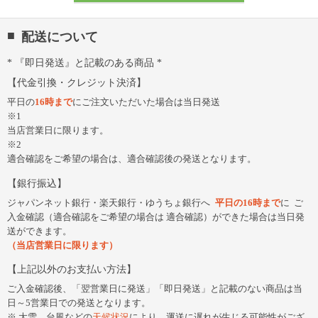
配送について
『即日発送』と記載のある商品
代金引換・クレジット決済
平日の
16時まで
にご注文いただいた場合は当日発送
※1
当店営業日に限ります。
※2
適合確認をご希望の場合は、適合確認後の発送となります。
銀行振込
ジャパンネット銀行・楽天銀行・ゆうちょ銀行へ
平日の16時まで
に
ご
入金確認（適合確認をご希望の場合は 適合確認）ができた場合は当日発
送ができます。
（当店営業日に限ります）
上記以外のお支払い方法
ご入金確認後、「翌営業日に発送」「即日発送」と記載のない商品は当
日～5営業日での発送となります。
大雪、台風などの
天候状況
により、運送に遅れが生じる可能性がござ