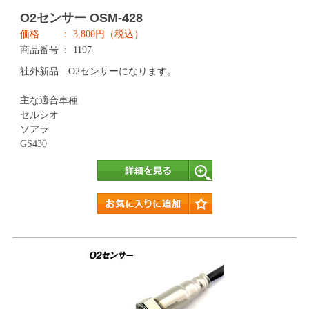
O2センサー OSM-428
価格
3,800円（税込）
商品番号
1197
社外新品 O2センサーになります。
主な適合車種
セルシオ
ソアラ
GS430
詳細