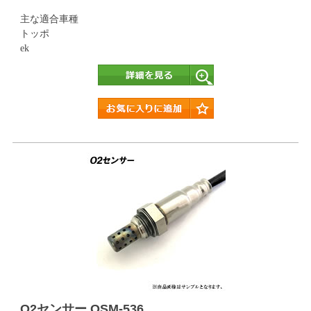
主な適合車種
トッポ
ek
詳細
O2センサー OSM-536