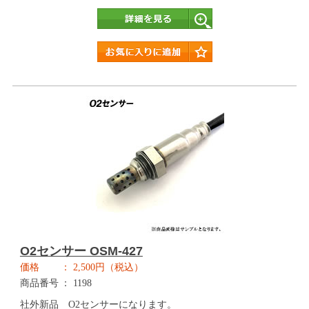
詳細
O2センサー OSM-427
価格
2,500円（税込）
商品番号
1198
社外新品 O2センサーになります。