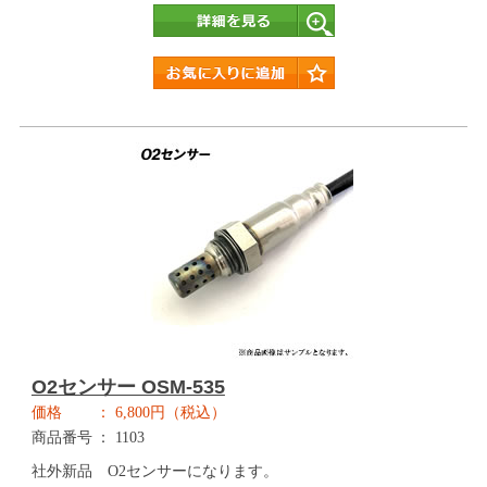
詳細
O2センサー OSM-535
価格
6,800円（税込）
商品番号
1103
社外新品 O2センサーになります。