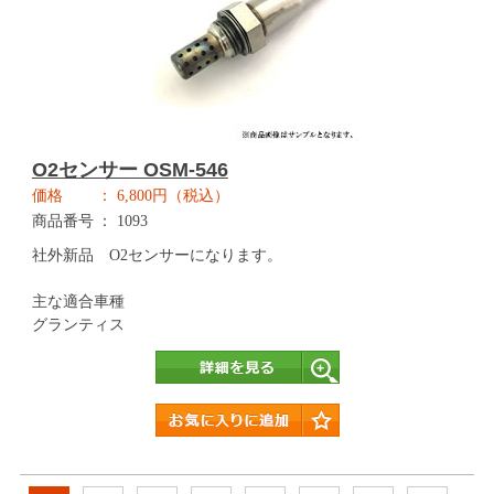
O2センサー OSM-546
価格
6,800円（税込）
商品番号
1093
社外新品 O2センサーになります。
主な適合車種
グランティス
詳細