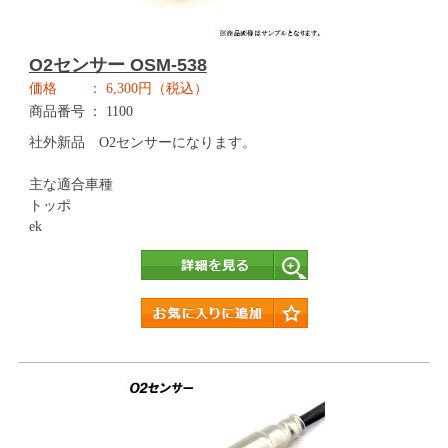
O2センサー OSM-538
価格
6,300円（税込）
商品番号
1100
社外新品 O2センサーになります。
主な適合車種
トッポ
ek
詳細