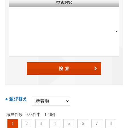
並び替え
該当件数
653
件中
1-10件
1
2
3
4
5
6
7
8