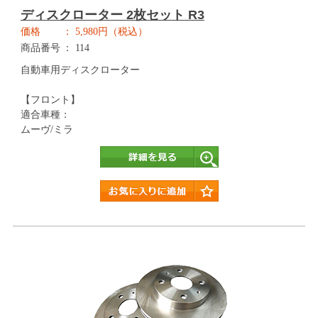
ディスクローター 2枚セット R3
価格
5,980円（税込）
商品番号
114
自動車用ディスクローター
【フロント】
適合車種：
ムーヴ/ミラ
詳細