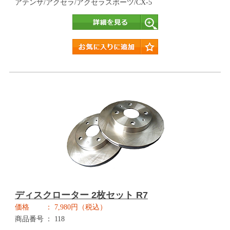
アテンザ/アクセラ/アクセラスポーツ/CX-5
詳細
ディスクローター 2枚セット R7
価格
7,980円（税込）
商品番号
118