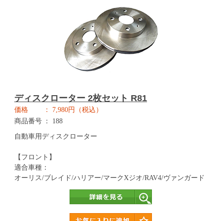
ディスクローター 2枚セット R81
価格
7,980円（税込）
商品番号
188
自動車用ディスクローター
【フロント】
適合車種：
オーリス/ブレイド/ハリアー/マークXジオ/RAV4/ヴァンガード
詳細