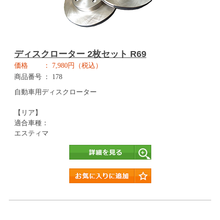
ディスクローター 2枚セット R69
価格
7,980円（税込）
商品番号
178
自動車用ディスクローター
【リア】
適合車種：
エスティマ
詳細