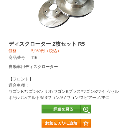
ディスクローター 2枚セット R5
価格
5,980円（税込）
商品番号
116
自動車用ディスクローター
【フロント】
適合車種：
ワゴンR/ワゴンRソリオ/ワゴンRプラス/ワゴンRワイド/セル
ボ/ラパン/アルト/MRワゴン/AZワゴン/スピアーノ/モコ
詳細