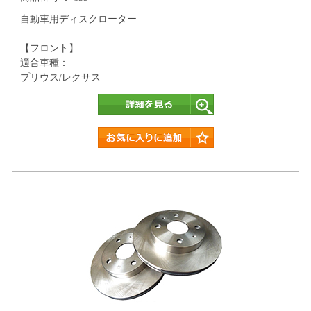
自動車用ディスクローター
【フロント】
適合車種：
プリウス/レクサス
詳細