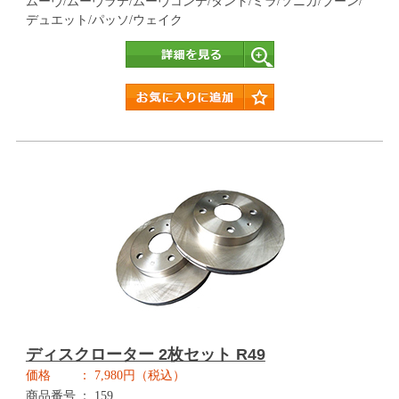
ムーヴ/ムーヴラテ/ムーヴコンテ/タント/ミラ/ソニカ/ブーン/
デュエット/パッソ/ウェイク
詳細
ディスクローター 2枚セット R49
価格
7,980円（税込）
商品番号
159