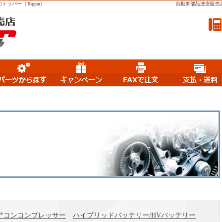
パー（Toppar）
自動車部品激安販売
車名から探す
パーツから探す
キャンペーン
FA
アコンコンプレッサー
ハイブリッドバッテリー/HVバッテリー