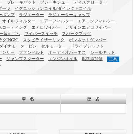
ー
ブレーキパッド
ブレーキシュー
ディスクローター
ブーツ
イグニッションコイル/ダイレクトコイル
ーポンプ
ラジエーター
ラジエーターキャップ
オイルフィルター
エアーフィルター
エアコンフィルター
スコーティング
エアロワイパー
デザインエアロワイパー
ー替えゴム
ワイパースイッチ
スパークプラグ
グ(NGK)
スタビライザーリンク
ボンネットダンパー
 ダイナモ
タービン
セルモーター
ドライブシャフト
センサー
ファンベルト
オーディオハーネス
シールキット
ー
ジャンプスターター
エンジンオイル
燃料添加剤
工具
ク
メーカー
車名
メーカー選択
車名選択