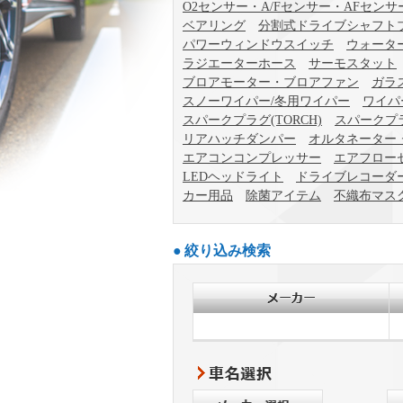
O2センサー・A/Fセンサー・AFセンサ
ベアリング
分割式ドライブシャフト
パワーウィンドウスイッチ
ウォータ
ラジエーターホース
サーモスタット
ブロアモーター・ブロアファン
ガラ
スノーワイパー/冬用ワイパー
ワイパ
スパークプラグ(TORCH)
スパークプラ
リアハッチダンパー
オルタネーター
エアコンコンプレッサー
エアフロー
LEDヘッドライト
ドライブレコーダ
カー用品
除菌アイテム
不織布マス
絞り込み検索
車名選択