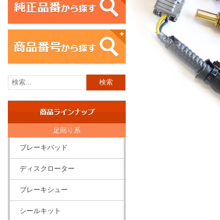
商品ラ
足回り系
ブレーキパッド
型式
ディスクローター
ブレーキシュー
シールキット
型式選択