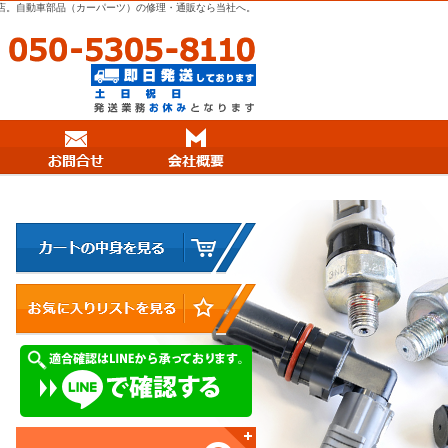
店。自動車部品（カーパーツ）の修理・通販なら当社へ。
050
Menu
Xで注文
支払方法・送料について
お問合せ
会社概要