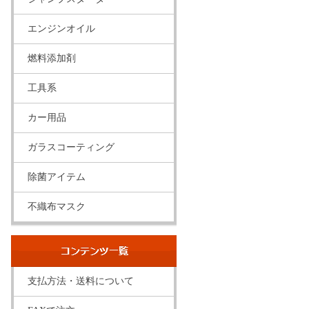
エンジンオイル
燃料添加剤
工具系
カー用品
ガラスコーティング
除菌アイテム
不織布マスク
コンテ
支払方法・送料について