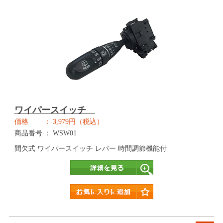
ワイパースイッチ
価格
3,979円（税込）
商品番号
WSW01
間欠式 ワイパースイッチ レバー 時間調節機能付
詳細