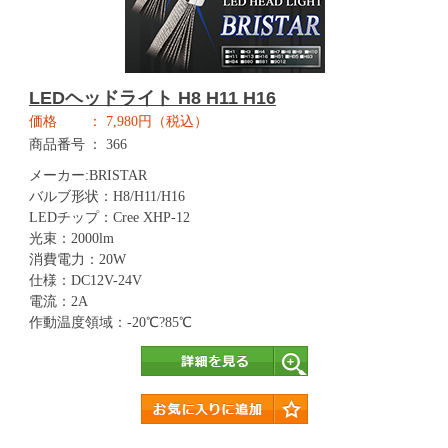
LEDヘッドライト H8 H11 H16
価格
7,980円（税込）
商品番号
366
メーカー:BRISTAR
バルブ形状：H8/H11/H16
LEDチップ：Cree XHP-12
光束：2000lm
消費電力：20W
仕様：DC12V-24V
電流：2A
作動温度領域：-20℃?85℃
詳細