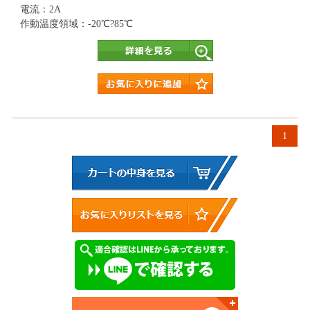
電流：2A
作動温度領域：-20℃?85℃
詳細
1