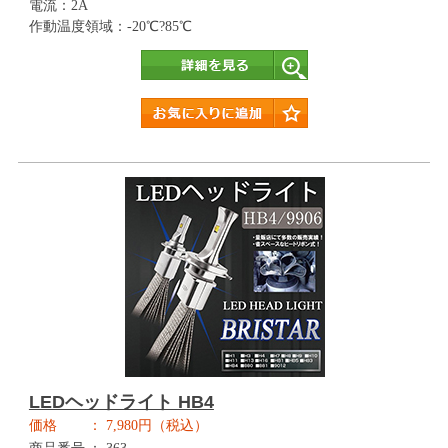
電流：2A
作動温度領域：-20℃?85℃
詳細
LEDヘッドライト HB4
価格
7,980円（税込）