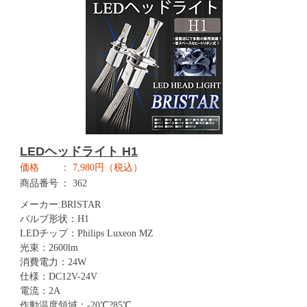
LEDヘッドライト H1
価格
7,980円（税込）
商品番号
362
メーカー:BRISTAR
バルブ形状：H1
LEDチップ：Philips Luxeon MZ
光束：2600lm
消費電力：24W
仕様：DC12V-24V
電流：2A
作動温度領域：-20℃?85℃