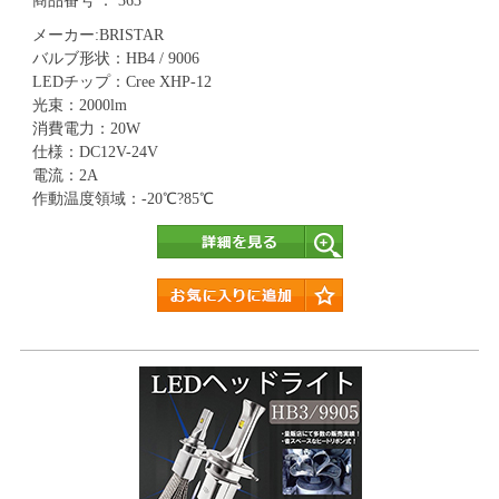
商品番号
363
メーカー:BRISTAR
バルブ形状：HB4 / 9006
LEDチップ：Cree XHP-12
光束：2000lm
消費電力：20W
仕様：DC12V-24V
電流：2A
作動温度領域：-20℃?85℃
詳細