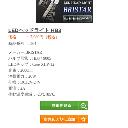
LEDヘッドライト HB3
価格
7,980円（税込）
商品番号
364
メーカー:BRISTAR
バルブ形状：HB3 / 9005
LEDチップ：Cree XHP-12
光束：2000lm
消費電力：20W
仕様：DC12V-24V
電流：2A
作動温度領域：-20℃?85℃
詳細