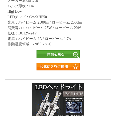
メーカー:BRISTAR
バルブ形状：H4
Higj Low
LEDチップ：CreeXHP50
光束：ハイビーム 2500lm / ロービーム 2000lm
消費電力：ハイビーム 25W / ロービーム 20W
仕様：DC12V-24V
電流：ハイビーム 2A / ロービーム 1.7A
作動温度領域：-20℃～85℃
詳細