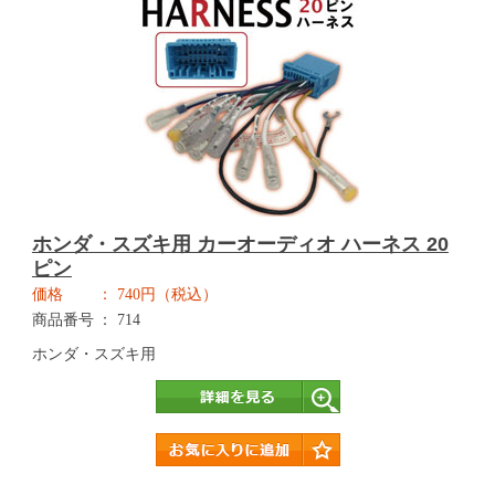
ホンダ・スズキ用 カーオーディオ ハーネス 20
ピン
価格
740円（税込）
商品番号
714
ホンダ・スズキ用
詳細