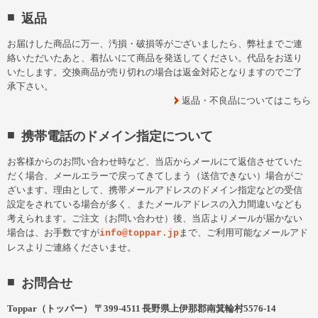
返品
お届けした商品に万一、汚損・破損等がございましたら、弊社までご連
絡いただいたあと、着払いにて商品を発送してください。代品をお送り
いたします。交換商品が売り切れの場合は返金対応となりますのでご了
承下さい。
返品・不良品についてはこちら
携帯電話のドメイン指定について
お客様からのお問い合わせ時など、当店からメールにて返信させていた
だく場合、メールエラーで戻ってきてしまう（送信できない）場合がご
ざいます。理由として、携帯メールアドレスのドメイン指定などの受信
設定をされている場合が多く、またメールアドレスの入力間違いなども
考えられます。ご注文（お問い合わせ）後、当店よりメールが届かない
場合は、お手数ですが
まで、ご利用可能なメールアド
info@toppar.jp
レスよりご連絡くださいませ。
お問合せ
Toppar（トッパー）
〒
399-4511
長野県
上伊那郡
南箕輪村5576-14