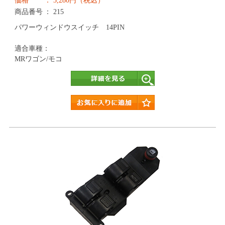
価格
3,280円（税込）
商品番号
215
パワーウィンドウスイッチ 14PIN
適合車種：
MRワゴン/モコ
詳細