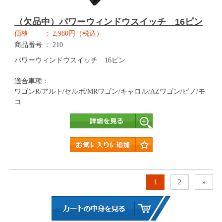
（欠品中）パワーウィンドウスイッチ 16ピン
価格
2,980円（税込）
商品番号
210
パワーウィンドウスイッチ 16ピン
適合車種：
ワゴンR/アルト/セルボ/MRワゴン/キャロル/AZワゴン/ピノ/モ
コ
詳細
1
2
»