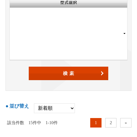
並び替え
該当件数
15
件中
1-10件
1
2
»