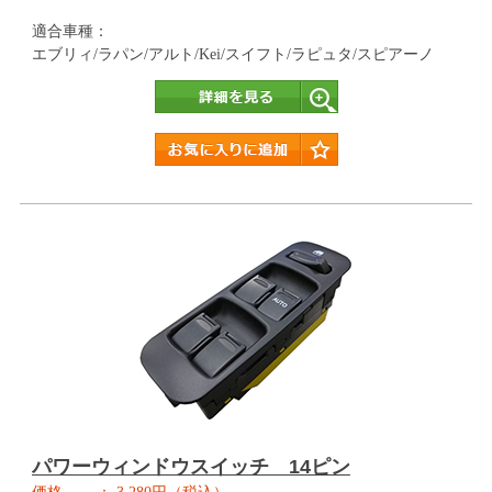
適合車種：
エブリィ/ラパン/アルト/Kei/スイフト/ラピュタ/スピアーノ
詳細
パワーウィンドウスイッチ 14ピン