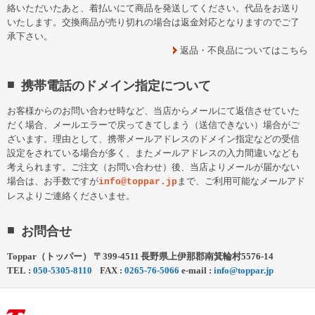
絡いただいたあと、着払いにて商品を発送してください。代品をお送り
いたします。交換商品が売り切れの場合は返金対応となりますのでご了
承下さい。
返品・不良品についてはこちら
携帯電話のドメイン指定について
お客様からのお問い合わせ時など、当店からメールにて返信させていた
だく場合、メールエラーで戻ってきてしまう（送信できない）場合がご
ざいます。理由として、携帯メールアドレスのドメイン指定などの受信
設定をされている場合が多く、またメールアドレスの入力間違いなども
考えられます。ご注文（お問い合わせ）後、当店よりメールが届かない
場合は、お手数ですが
まで、ご利用可能なメールアド
info@toppar.jp
レスよりご連絡くださいませ。
お問合せ
Toppar（トッパー）
〒
399-4511
長野県
上伊那郡
南箕輪村5576-14
TEL :
050-5305-8110
FAX :
0265-76-5066
e-mail :
info@toppar.jp